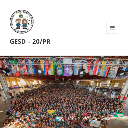
MENU
GESD – 20/PR
E
WIDGETS