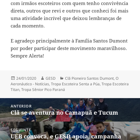
com irmãos escoteiros com quem tenho convivência
direta, outros que revi e outros que conheci foi mais
uma atividade incrível que deixou lembranças de
cada momento.
E agradeço principalmente à Família Santos Dumont
por poder participar deste movimento maravilhoso.
Sempre Alerta!
Publicado
Autor
Categorias
24/01/2020
GESD
Clã Pioneiro Santos Dumont
,
O
em
Aeronáutico - Notícias
,
Tropa Escoteira Senta a Púa
,
Tropa Escoteira
Titan
,
Tropa Sênior Pico Paraná
Navegação
ANTERIOR
de
Clã se aventura no Camapuã e Tucum
Post
Post
anterior:
SEGUINTE
UEB convoca, e GESD apoia, campanha
Próximo