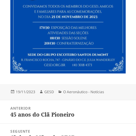
Publicado
Autor
Categorias
19/11/2023
GESD
O Aeronáutico - Notícias
em
Navegação
ANTERIOR
de
45 anos do Clã Pioneiro
Post
Post
anterior:
SEGUINTE