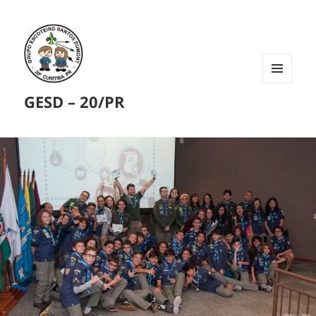
MENU
GESD – 20/PR
E
WIDGETS