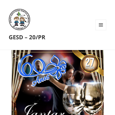
MENU
GESD – 20/PR
E
WIDGETS