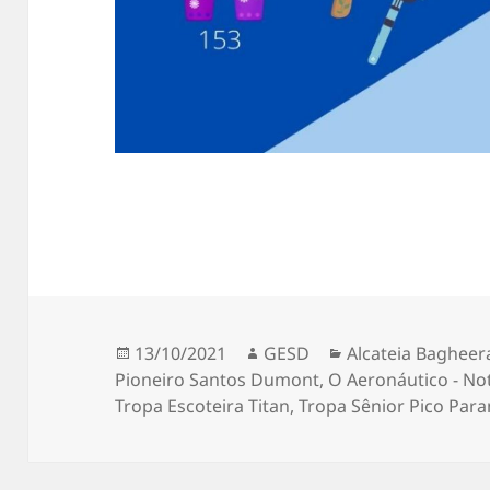
Publicado
Autor
Categorias
13/10/2021
GESD
Alcateia Bagheer
em
Pioneiro Santos Dumont
,
O Aeronáutico - Not
Tropa Escoteira Titan
,
Tropa Sênior Pico Par