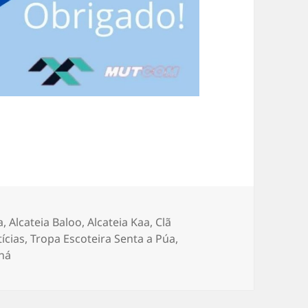
a
,
Alcateia Baloo
,
Alcateia Kaa
,
Clã
ícias
,
Tropa Escoteira Senta a Púa
,
aná