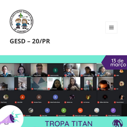
MENU
GESD – 20/PR
E
WIDGETS